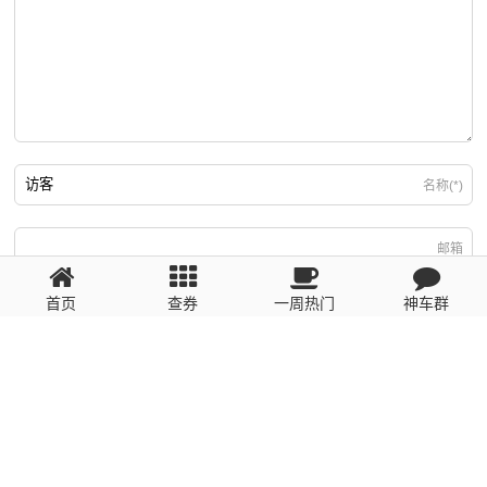
名称(*)
邮箱
首页
查券
一周热门
神车群
游客
回复需填写必要信息
粤ICP备2023110056号
提醒：数据源于网络，未经验证，请自行甄别，谨防受骗！ 如有侵权、不良信
息请第一时间联系我们删除！1481663575@qq.com
网站地图