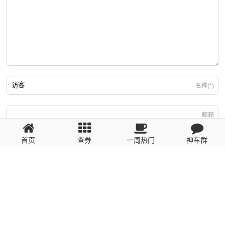
名称(*)
邮箱
首页
查券
一周热门
神车群
游客
回复需填写必要信息
粤ICP备2023110056号
提醒：数据源于网络，未经验证，请自行甄别，谨防受骗！ 如有侵权、不良信
息请第一时间联系我们删除！1481663575@qq.com
网站地图