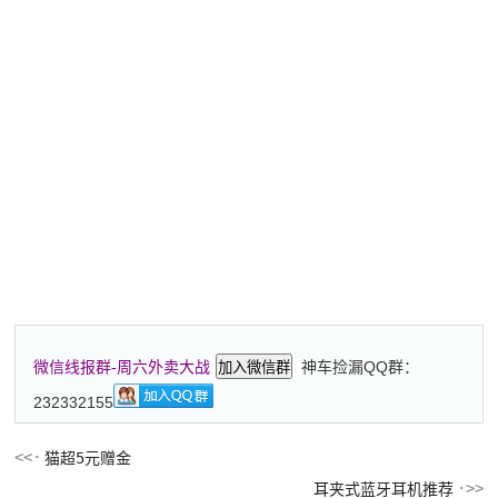
神车捡漏QQ群：
微信线报群-周六外卖大战
加入微信群
232332155
猫超5元赠金
耳夹式蓝牙耳机推荐