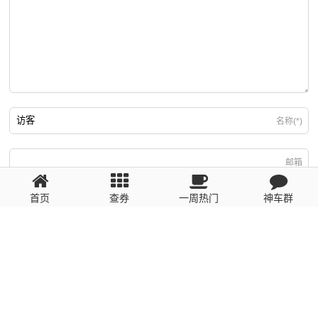
名称(*)
邮箱
首页
查券
一周热门
神车群
游客
回复需填写必要信息
粤ICP备2023110056号
提醒：数据源于网络，未经验证，请自行甄别，谨防受骗！ 如有侵权、不良信
息请第一时间联系我们删除！1481663575@qq.com
网站地图