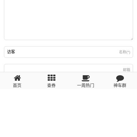
名称(*)
邮箱
首页
查券
一周热门
神车群
游客
回复需填写必要信息
粤ICP备2023110056号
提醒：数据源于网络，未经验证，请自行甄别，谨防受骗！ 如有侵权、不良信
息请第一时间联系我们删除！1481663575@qq.com
网站地图