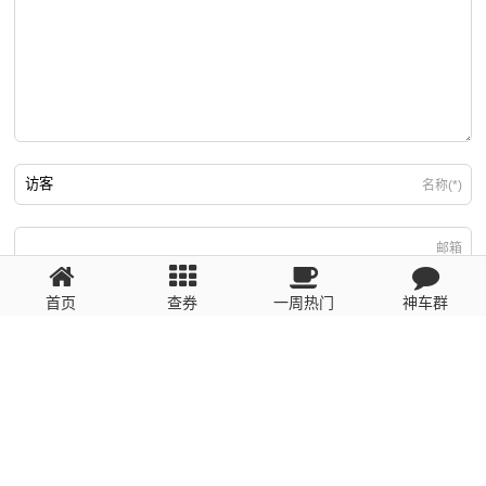
名称(*)
邮箱
首页
查券
一周热门
神车群
游客
回复需填写必要信息
粤ICP备2023110056号
提醒：数据源于网络，未经验证，请自行甄别，谨防受骗！ 如有侵权、不良信
息请第一时间联系我们删除！1481663575@qq.com
网站地图