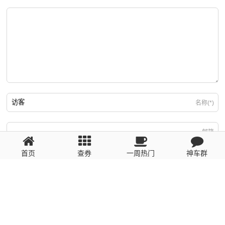
名称(*)
邮箱
首页
查券
一周热门
神车群
游客
回复需填写必要信息
粤ICP备2023110056号
提醒：数据源于网络，未经验证，请自行甄别，谨防受骗！ 如有侵权、不良信