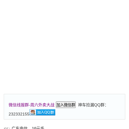
神车捡漏QQ群：
微信线报群-周六外卖大战
加入微信群
232332155
广东电信，10元毛