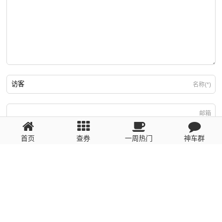
名称(*)
邮箱
首页
查券
一周热门
神车群
游客
回复需填写必要信息
粤ICP备2023110056号
提醒：数据源于网络，未经验证，请自行甄别，谨防受骗！ 如有侵权、不良信
息请第一时间联系我们删除！1481663575@qq.com
网站地图