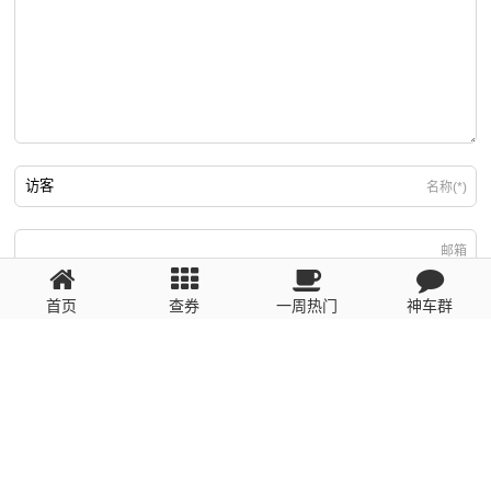
名称(*)
邮箱
首页
查券
一周热门
神车群
游客
回复需填写必要信息
粤ICP备2023110056号
提醒：数据源于网络，未经验证，请自行甄别，谨防受骗！ 如有侵权、不良信
息请第一时间联系我们删除！1481663575@qq.com
网站地图