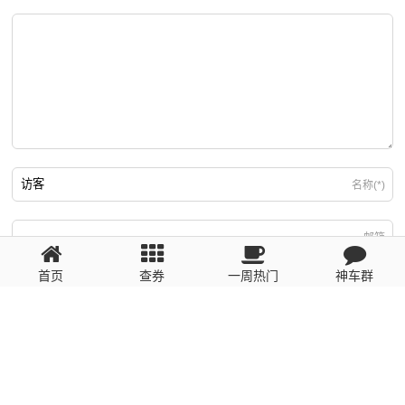
名称(*)
邮箱
首页
查券
一周热门
神车群
游客
回复需填写必要信息
粤ICP备2023110056号
提醒：数据源于网络，未经验证，请自行甄别，谨防受骗！ 如有侵权、不良信