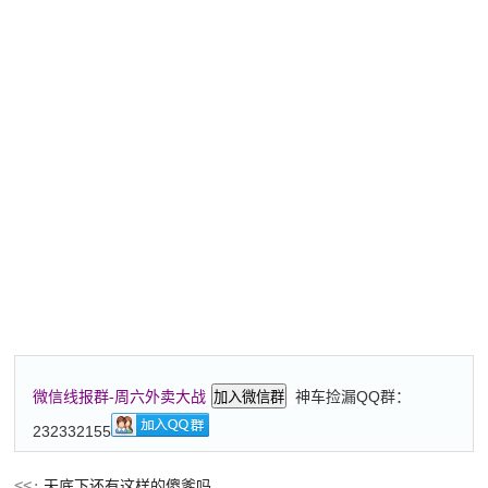
神车捡漏QQ群：
微信线报群-周六外卖大战
加入微信群
232332155
天底下还有这样的傻爹吗