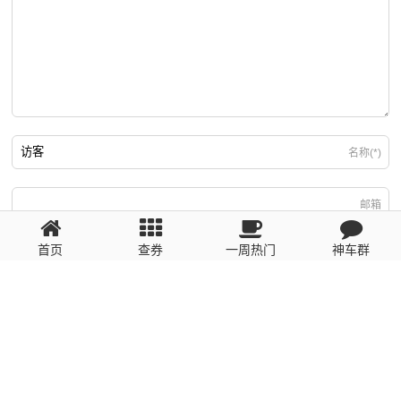
名称(*)
邮箱
首页
查券
一周热门
神车群
游客
回复需填写必要信息
粤ICP备2023110056号
提醒：数据源于网络，未经验证，请自行甄别，谨防受骗！ 如有侵权、不良信
息请第一时间联系我们删除！1481663575@qq.com
网站地图