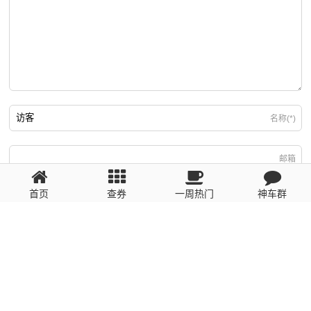
名称(*)
邮箱
首页
查券
一周热门
神车群
游客
回复需填写必要信息
粤ICP备2023110056号
提醒：数据源于网络，未经验证，请自行甄别，谨防受骗！ 如有侵权、不良信
息请第一时间联系我们删除！1481663575@qq.com
网站地图