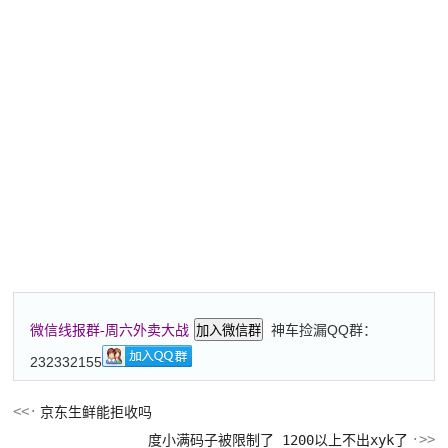
神车捡漏QQ群：
微信线报群-周六外卖大战
加入微信群
232332155
京东生鲜能拒收吗
度小满码子被限制了 1200以上不出xyk了