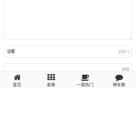
名称(*)
邮箱
首页
查券
一周热门
神车群
游客
回复需填写必要信息
粤ICP备2023110056号
提醒：数据源于网络，未经验证，请自行甄别，谨防受骗！ 如有侵权、不良信
息请第一时间联系我们删除！1481663575@qq.com
网站地图