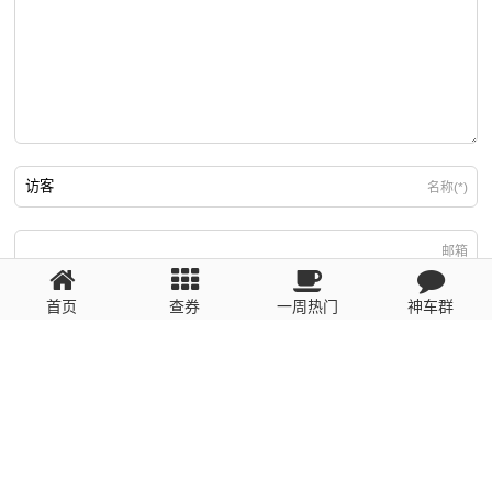
名称(*)
邮箱
首页
查券
一周热门
神车群
游客
回复需填写必要信息
粤ICP备2023110056号
提醒：数据源于网络，未经验证，请自行甄别，谨防受骗！ 如有侵权、不良信
息请第一时间联系我们删除！1481663575@qq.com
网站地图