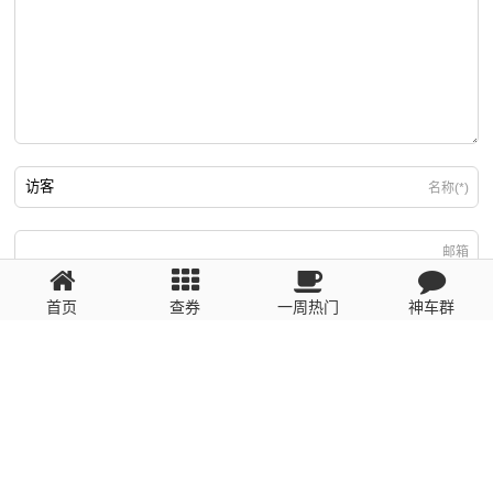
名称(*)
邮箱
首页
查券
一周热门
神车群
游客
回复需填写必要信息
粤ICP备2023110056号
提醒：数据源于网络，未经验证，请自行甄别，谨防受骗！ 如有侵权、不良信
息请第一时间联系我们删除！1481663575@qq.com
网站地图