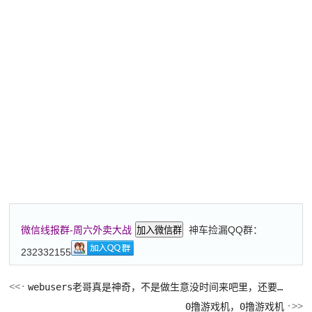
神车捡漏QQ群：
微信线报群-周六外卖大战
加入微信群
232332155
webusers老哥真是神奇，不是做生意没时间来吧里，还要买奔驰E
0撸游戏机，0撸游戏机