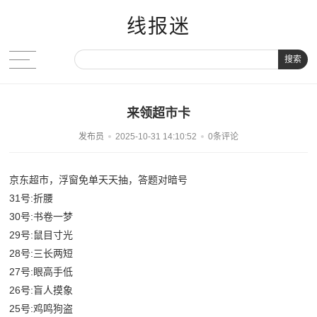
线报迷
搜索
来领超市卡
发布员
2025-10-31 14:10:52
0条评论
京东超市，浮窗免单天天抽，答题对暗号
31号:折腰
30号:书卷一梦
29号:鼠目寸光
28号:三长两短
27号:眼高手低
26号:盲人摸象
25号:鸡鸣狗盗