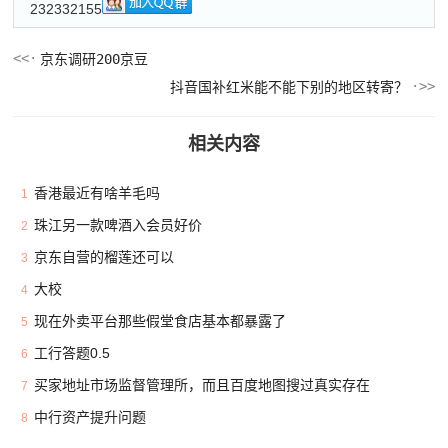
232332155
京东调研200京豆
抖音国补红米能不能下别的地区转寄？
相关内容
香港最近有啥羊毛吗
1
珠江另一款啤酒入会员好价
2
京东自营的榴莲还可以
3
大校
4
现在外卖平台那些假堂食店基本都暴露了
5
工行答题0.5
6
买家地址市场监督管理所，而且百度地图搜过真实存在
7
中行资产提升问题
8