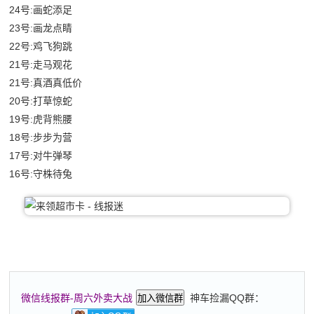
24号:画蛇添足
23号:画龙点睛
22号:鸡飞狗跳
21号:走马观花
21号:真酒真低价
20号:打草惊蛇
19号:虎背熊腰
18号:步步为营
17号:对牛弹琴
16号:守株待兔
神车捡漏QQ群：
微信线报群-周六外卖大战
加入微信群