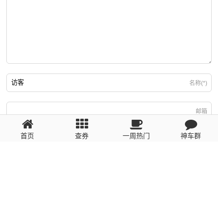
名称(*)
邮箱
首页
查券
一周热门
神车群
游客
回复需填写必要信息
粤ICP备2023110056号
提醒：数据源于网络，未经验证，请自行甄别，谨防受骗！ 如有侵权、不良信
息请第一时间联系我们删除！1481663575@qq.com
网站地图