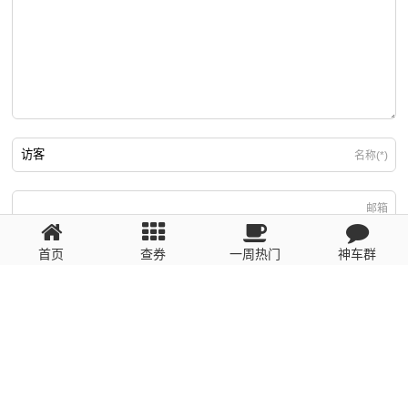
名称(*)
邮箱
首页
查券
一周热门
神车群
游客
回复需填写必要信息
粤ICP备2023110056号
提醒：数据源于网络，未经验证，请自行甄别，谨防受骗！ 如有侵权、不良信
息请第一时间联系我们删除！1481663575@qq.com
网站地图