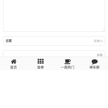
名称(*)
邮箱
首页
查券
一周热门
神车群
游客
回复需填写必要信息
粤ICP备2023110056号
提醒：数据源于网络，未经验证，请自行甄别，谨防受骗！ 如有侵权、不良信
息请第一时间联系我们删除！1481663575@qq.com
网站地图