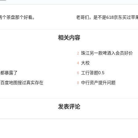
两个茶盘那个好看。
老哥们，是不是618京东买过苹
相关内容
珠江另一款啤酒入会员好价
2
大校
4
本都暴露了
工行答题0.5
6
且百度地图搜过真实存在
中行资产提升问题
8
发表评论