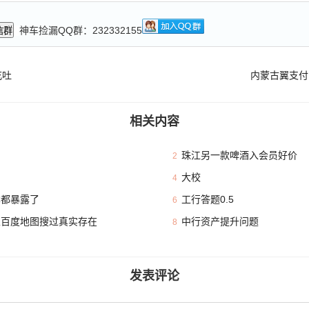
神车捡漏QQ群：232332155
信群
吃吐
内蒙古翼支付
相关内容
珠江另一款啤酒入会员好价
2
大校
4
本都暴露了
工行答题0.5
6
且百度地图搜过真实存在
中行资产提升问题
8
发表评论