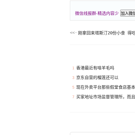
微信线报群-精选内容少
加入微
刚拿回来塔斯汀20份小食 得
香港最近有啥羊毛吗
1
京东自营的榴莲还可以
3
现在外卖平台那些假堂食店基
5
买家地址市场监督管理所，而
7