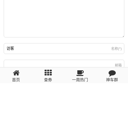
名称(*)
邮箱
首页
查券
一周热门
神车群
游客
回复需填写必要信息
粤ICP备2023110056号
提醒：数据源于网络，未经验证，请自行甄别，谨防受骗！ 如有侵权、不良信
息请第一时间联系我们删除！1481663575@qq.com
网站地图