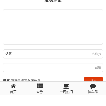
发表评论
名称(*)
邮箱
游客
回复需填写必要信息
首页
查券
一周热门
神车群
粤ICP备2023110056号