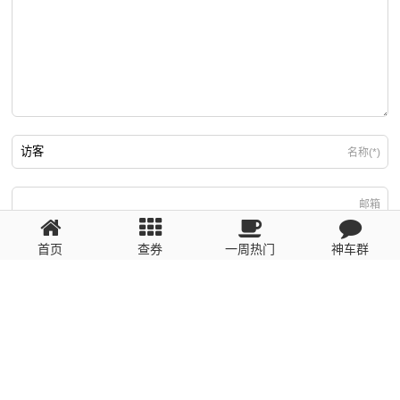
名称(*)
邮箱
首页
查券
一周热门
神车群
游客
回复需填写必要信息
粤ICP备2023110056号
提醒：数据源于网络，未经验证，请自行甄别，谨防受骗！ 如有侵权、不良信
息请第一时间联系我们删除！1481663575@qq.com
网站地图