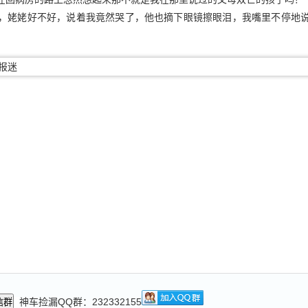
，姥姥好不好，说着我竟然哭了，他也摘下眼镜擦眼泪，我嘴里不停地
神车捡漏QQ群：232332155
信群