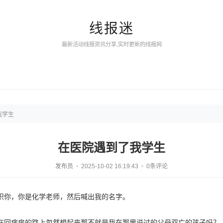
线报迷
最新活动线报资讯分享,实时更新的线报网
我学生
在医院遇到了我学生
发布员
2025-10-02 16:19:43
0条评论
识你，你是化学老师，然后喊出我的名字。
在回病房的路上忽然想起来那不就是我在那里说过的父母双亡的孩子吗？