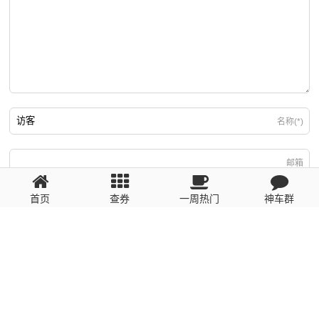
名称(*)
邮箱
首页
查券
一周热门
神车群
游客
回复需填写必要信息
粤ICP备2023110056号
提醒：数据源于网络，未经验证，请自行甄别，谨防受骗！ 如有侵权、不良信
息请第一时间联系我们删除！1481663575@qq.com
网站地图