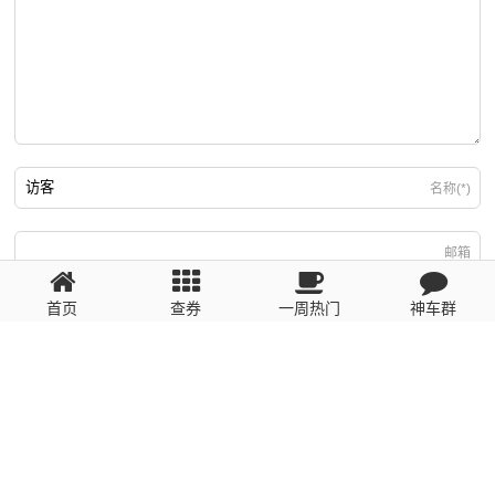
名称(*)
邮箱
首页
查券
一周热门
神车群
游客
回复需填写必要信息
粤ICP备2023110056号
提醒：数据源于网络，未经验证，请自行甄别，谨防受骗！ 如有侵权、不良信
息请第一时间联系我们删除！1481663575@qq.com
网站地图