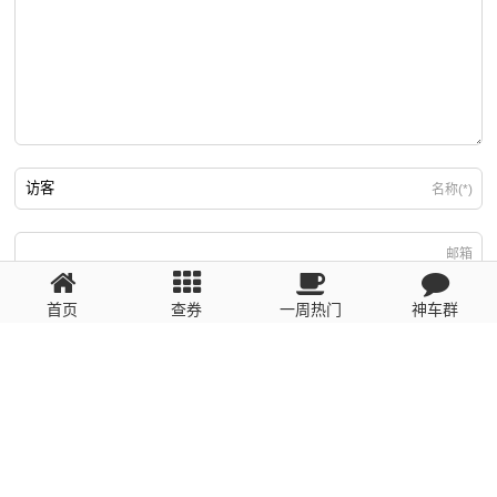
名称(*)
邮箱
首页
查券
一周热门
神车群
游客
回复需填写必要信息
粤ICP备2023110056号
提醒：数据源于网络，未经验证，请自行甄别，谨防受骗！ 如有侵权、不良信
息请第一时间联系我们删除！1481663575@qq.com
网站地图