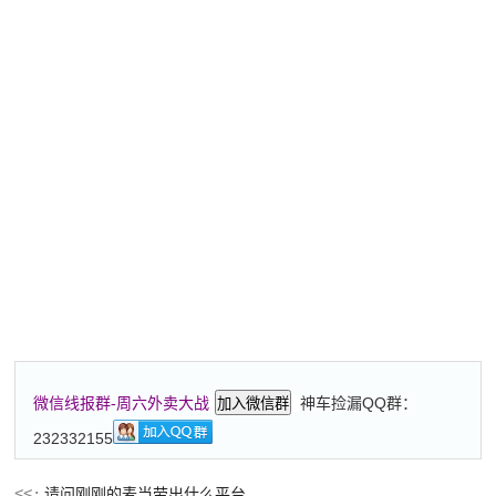
神车捡漏QQ群：
微信线报群-周六外卖大战
加入微信群
232332155
请问刚刚的麦当劳出什么平台