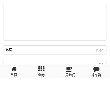
名称(*)
邮箱
首页
查券
一周热门
神车群
游客
回复需填写必要信息
粤ICP备2023110056号
提醒：数据源于网络，未经验证，请自行甄别，谨防受骗！ 如有侵权、不良信