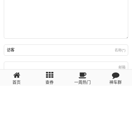
名称(*)
邮箱
首页
查券
一周热门
神车群
游客
回复需填写必要信息
粤ICP备2023110056号
提醒：数据源于网络，未经验证，请自行甄别，谨防受骗！ 如有侵权、不良信
息请第一时间联系我们删除！1481663575@qq.com
网站地图