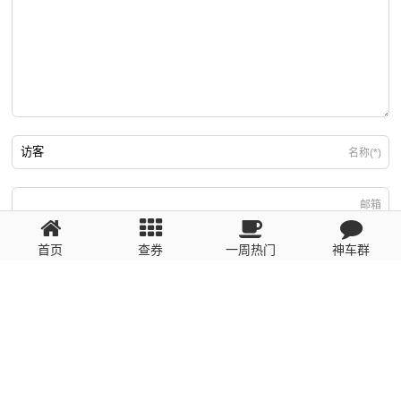
名称(*)
邮箱
首页
查券
一周热门
神车群
游客
回复需填写必要信息
粤ICP备2023110056号
提醒：数据源于网络，未经验证，请自行甄别，谨防受骗！ 如有侵权、不良信
息请第一时间联系我们删除！1481663575@qq.com
网站地图