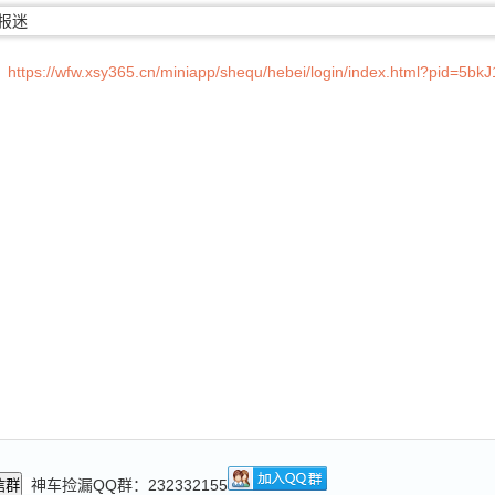
：
https://wfw.xsy365.cn/miniapp/shequ/hebei/login/index.html?pid=
神车捡漏QQ群：232332155
信群