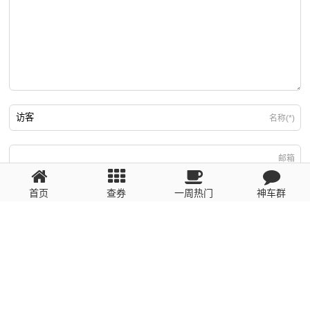
名称(*)
邮箱
首页
查券
一周热门
神车群
游客
回复需填写必要信息
粤ICP备2023110056号
提醒：数据源于网络，未经验证，请自行甄别，谨防受骗！ 如有侵权、不良信
息请第一时间联系我们删除！1481663575@qq.com
网站地图