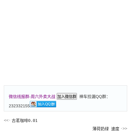
神车捡漏QQ群：
微信线报群-周六外卖大战
加入微信群
232332155
古茗咖啡0.01
薄荷奶绿 速度