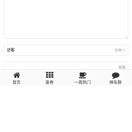
名称(*)
邮箱
首页
查券
一周热门
神车群
游客
回复需填写必要信息
粤ICP备2023110056号
提醒：数据源于网络，未经验证，请自行甄别，谨防受骗！ 如有侵权、不良信
息请第一时间联系我们删除！1481663575@qq.com
网站地图