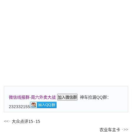
神车捡漏QQ群：
微信线报群-周六外卖大战
加入微信群
232332155
大众点评15-15
农业车主卡