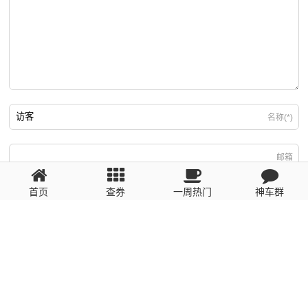
名称(*)
邮箱
首页
查券
一周热门
神车群
游客
回复需填写必要信息
粤ICP备2023110056号
提醒：数据源于网络，未经验证，请自行甄别，谨防受骗！ 如有侵权、不良信
息请第一时间联系我们删除！1481663575@qq.com
网站地图