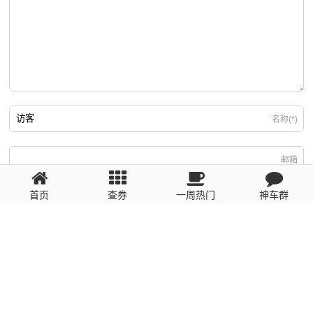
名称(*)
邮箱
首页
查券
一周热门
神车群
游客
回复需填写必要信息
粤ICP备2023110056号
提醒：数据源于网络，未经验证，请自行甄别，谨防受骗！ 如有侵权、不良信
息请第一时间联系我们删除！1481663575@qq.com
网站地图