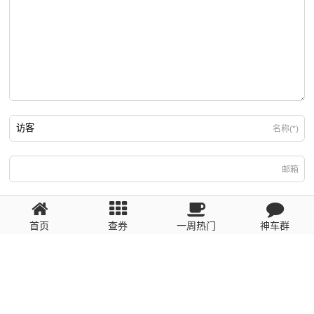
名称(*)
邮箱
游客
回复需填写必要信息
首页
查券
一周热门
神车群
粤ICP备2023110056号
提醒：数据源于网络，未经验证，请自行甄别，谨防受骗！ 如有侵权、不良信
息请第一时间联系我们删除！1481663575@qq.com
网站地图