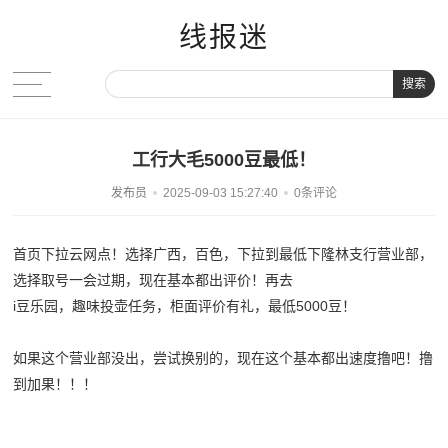
线报迷
搜索
工行大毛5000豆最低！
发布员
2025-09-03 15:27:40
0条评论
首页下拉云网点！选择广西，百色，下拉到最低下隆林支行营业部，
选择取号一会过期，现在基本都出评价！再去
i豆乐园，趣味投壶任务，柜面评价有礼，最低5000豆！
如果这个营业部没出，尝试换别的，现在这个基本都出速度撸吧！撸
到加果！！！