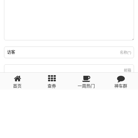
名称(*)
邮箱
首页
查券
一周热门
神车群
游客
回复需填写必要信息
粤ICP备2023110056号
提醒：数据源于网络，未经验证，请自行甄别，谨防受骗！ 如有侵权、不良信
息请第一时间联系我们删除！1481663575@qq.com
网站地图