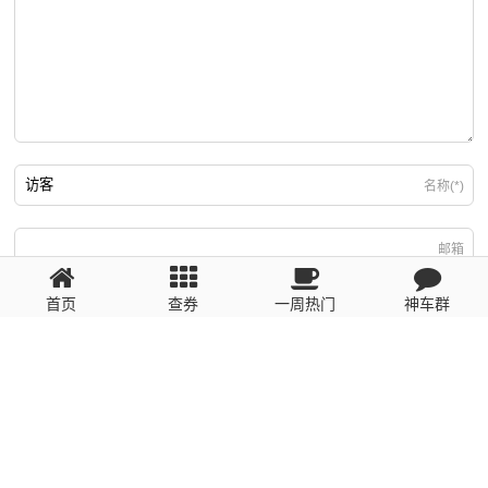
名称(*)
邮箱
首页
查券
一周热门
神车群
游客
回复需填写必要信息
粤ICP备2023110056号
提醒：数据源于网络，未经验证，请自行甄别，谨防受骗！ 如有侵权、不良信
息请第一时间联系我们删除！1481663575@qq.com
网站地图