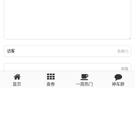
名称(*)
邮箱
首页
查券
一周热门
神车群
游客
回复需填写必要信息
粤ICP备2023110056号
提醒：数据源于网络，未经验证，请自行甄别，谨防受骗！ 如有侵权、不良信
息请第一时间联系我们删除！1481663575@qq.com
网站地图