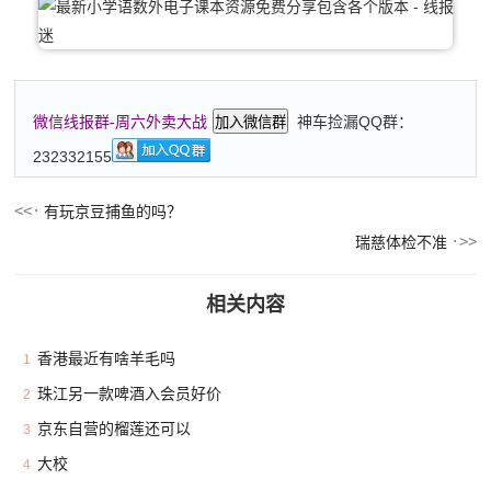
神车捡漏QQ群：
微信线报群-周六外卖大战
加入微信群
232332155
有玩京豆捕鱼的吗？
瑞慈体检不准
相关内容
香港最近有啥羊毛吗
1
珠江另一款啤酒入会员好价
2
京东自营的榴莲还可以
3
大校
4