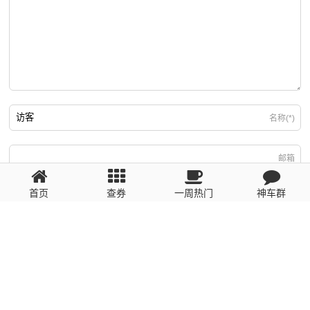
名称(*)
邮箱
首页
查券
一周热门
神车群
游客
回复需填写必要信息
粤ICP备2023110056号
提醒：数据源于网络，未经验证，请自行甄别，谨防受骗！ 如有侵权、不良信
息请第一时间联系我们删除！1481663575@qq.com
网站地图