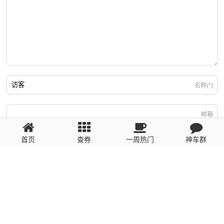
名称(*)
邮箱
首页
查券
一周热门
神车群
游客
回复需填写必要信息
粤ICP备2023110056号
提醒：数据源于网络，未经验证，请自行甄别，谨防受骗！ 如有侵权、不良信
息请第一时间联系我们删除！1481663575@qq.com
网站地图