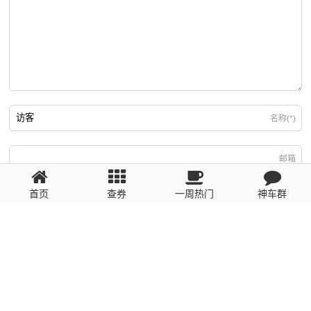
名称(*)
邮箱
首页
查券
一周热门
神车群
游客
回复需填写必要信息
粤ICP备2023110056号
提醒：数据源于网络，未经验证，请自行甄别，谨防受骗！ 如有侵权、不良信
息请第一时间联系我们删除！1481663575@qq.com
网站地图