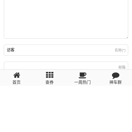
名称(*)
邮箱
首页
查券
一周热门
神车群
游客
回复需填写必要信息
粤ICP备2023110056号
提醒：数据源于网络，未经验证，请自行甄别，谨防受骗！ 如有侵权、不良信
息请第一时间联系我们删除！1481663575@qq.com
网站地图