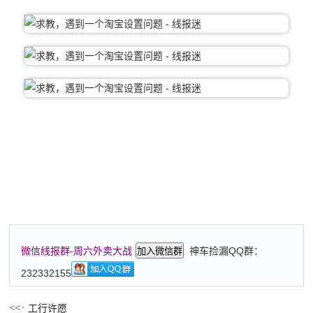
神车捡漏QQ群：
微信线报群-周六外卖大战
加入微信群
232332155
工行许愿