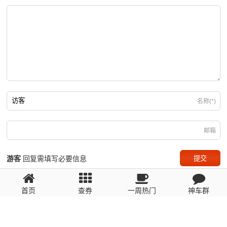
名称(*)
邮箱
游客
回复需填写必要信息
首页
查券
一周热门
神车群
粤ICP备2023110056号
提醒：数据源于网络，未经验证，请自行甄别，谨防受骗！ 如有侵权、不良信