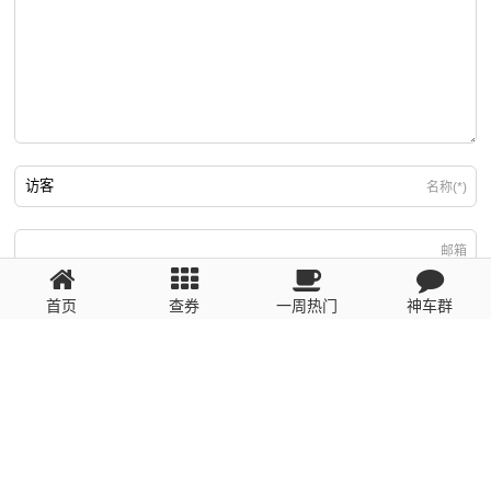
名称(*)
邮箱
首页
查券
一周热门
神车群
游客
回复需填写必要信息
粤ICP备2023110056号
提醒：数据源于网络，未经验证，请自行甄别，谨防受骗！ 如有侵权、不良信
息请第一时间联系我们删除！1481663575@qq.com
网站地图