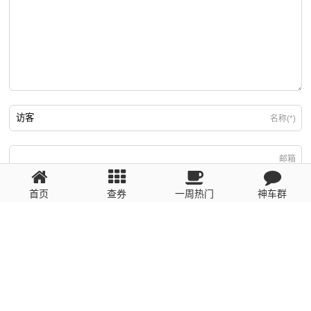
名称(*)
邮箱
首页
查券
一周热门
神车群
游客
回复需填写必要信息
粤ICP备2023110056号
提醒：数据源于网络，未经验证，请自行甄别，谨防受骗！ 如有侵权、不良信
息请第一时间联系我们删除！1481663575@qq.com
网站地图