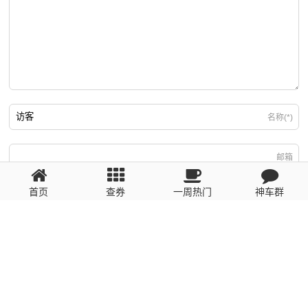
名称(*)
邮箱
首页
查券
一周热门
神车群
游客
回复需填写必要信息
粤ICP备2023110056号
提醒：数据源于网络，未经验证，请自行甄别，谨防受骗！ 如有侵权、不良信
息请第一时间联系我们删除！1481663575@qq.com
网站地图