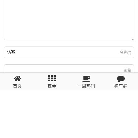
名称(*)
邮箱
首页
查券
一周热门
神车群
游客
回复需填写必要信息
粤ICP备2023110056号
提醒：数据源于网络，未经验证，请自行甄别，谨防受骗！ 如有侵权、不良信
息请第一时间联系我们删除！1481663575@qq.com
网站地图