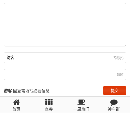
名称(*)
邮箱
游客
回复需填写必要信息
首页
查券
一周热门
神车群
粤ICP备2023110056号
提醒：数据源于网络，未经验证，请自行甄别，谨防受骗！ 如有侵权、不良信